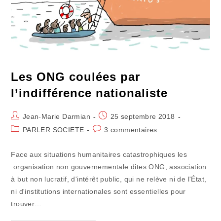
Les ONG coulées par
l’indifférence nationaliste
Auteur/autrice
Publication
Jean-Marie Darmian
25 septembre 2018
de
publiée :
Post
Commentaires
PARLER SOCIETE
3 commentaires
la
category:
de
publication :
la
Face aux situations humanitaires catastrophiques les
publication :
organisation non gouvernementale dites ONG, association
à but non lucratif, d'intérêt public, qui ne relève ni de l'État,
ni d'institutions internationales sont essentielles pour
trouver…