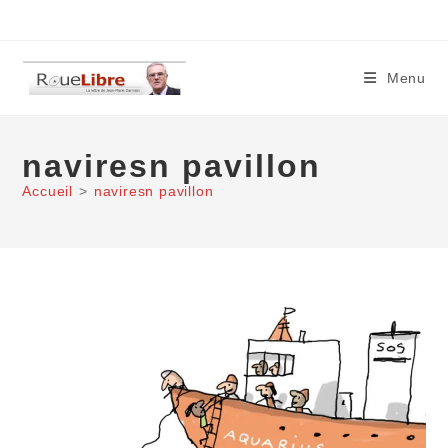
Skip
to
content
Menu
naviresn pavillon
Accueil
>
naviresn pavillon