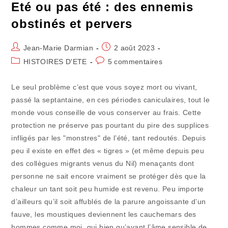
Eté ou pas été : des ennemis
obstinés et pervers
Auteur/autrice
Publication
Jean-Marie Darmian
2 août 2023
de
publiée :
Post
Commentaires
HISTOIRES D'ETE
5 commentaires
la
category:
de
publication :
la
Le seul problème c’est que vous soyez mort ou vivant,
publication :
passé la septantaine, en ces périodes caniculaires, tout le
monde vous conseille de vous conserver au frais. Cette
protection ne préserve pas pourtant du pire des supplices
infligés par les "monstres" de l’été, tant redoutés. Depuis
peu il existe en effet des « tigres » (et même depuis peu
des collègues migrants venus du Nil) menaçants dont
personne ne sait encore vraiment se protéger dès que la
chaleur un tant soit peu humide est revenu. Peu importe
d’ailleurs qu’il soit affublés de la parure angoissante d’un
fauve, les moustiques deviennent les cauchemars des
hommes comme moi, qui bien qu’ayant l’âme sensible de