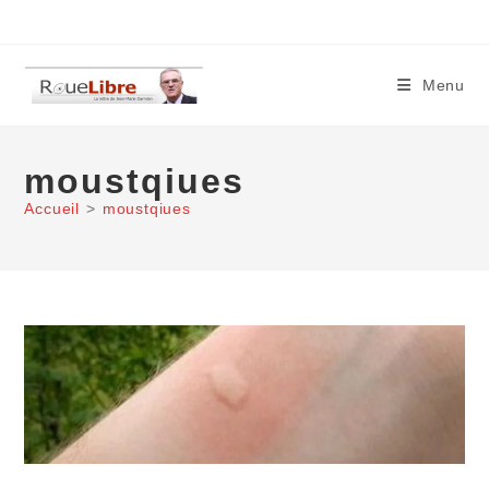
Skip
to
content
Menu
moustqiues
Accueil
>
moustqiues