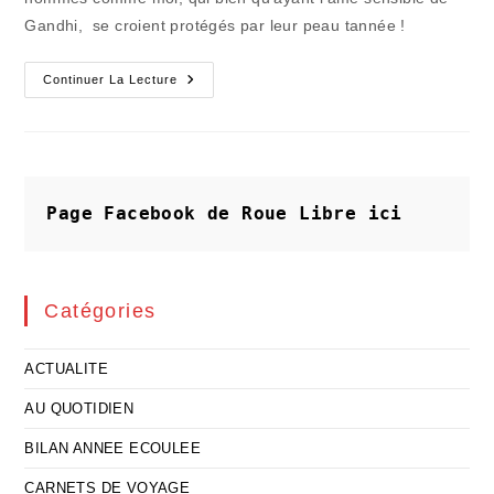
Gandhi, se croient protégés par leur peau tannée !
Eté
Continuer La Lecture
Ou
Pas
Été
:
Des
Ennemis
Obstinés
Et
Page Facebook de Roue Libre
ici
Pervers
Catégories
ACTUALITE
AU QUOTIDIEN
BILAN ANNEE ECOULEE
CARNETS DE VOYAGE