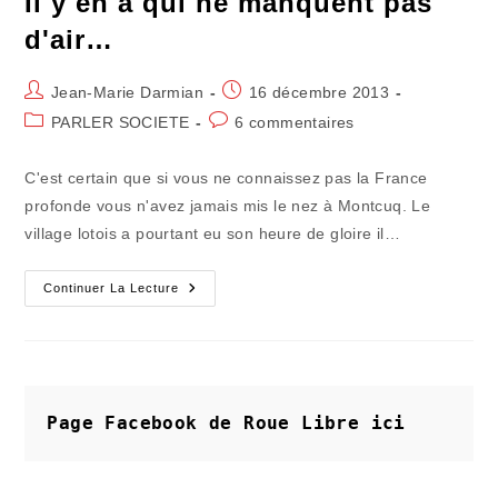
Il y en a qui ne manquent pas
Slip
De
d'air…
Montcuq
!
Auteur/autrice
Publication
Jean-Marie Darmian
16 décembre 2013
de
publiée :
Post
Commentaires
PARLER SOCIETE
6 commentaires
la
category:
de
publication :
la
C'est certain que si vous ne connaissez pas la France
publication :
profonde vous n'avez jamais mis le nez à Montcuq. Le
village lotois a pourtant eu son heure de gloire il…
Il
Continuer La Lecture
Y
En
A
Qui
Ne
Manquent
Pas
D'air…
Page Facebook de Roue Libre
ici