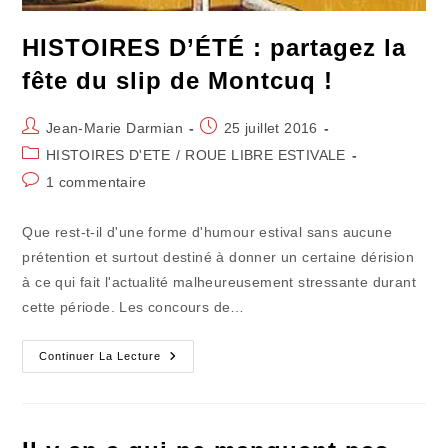
HISTOIRES D’ÉTÉ : partagez la
fête du slip de Montcuq !
Auteur/autrice
Publication
Jean-Marie Darmian
25 juillet 2016
de
publiée :
Post
HISTOIRES D'ETE
/
ROUE LIBRE ESTIVALE
la
category:
Commentaires
1 commentaire
publication :
de
la
Que rest-t-il d'une forme d'humour estival sans aucune
publication :
prétention et surtout destiné à donner un certaine dérision
à ce qui fait l'actualité malheureusement stressante durant
cette période. Les concours de…
HISTOIRES
Continuer La Lecture
D’ÉTÉ
:
Partagez
La
Fête
Du