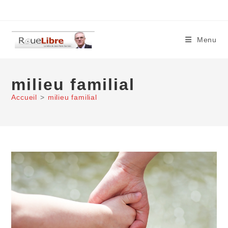
Skip
to
content
Menu
milieu familial
Accueil
>
milieu familial