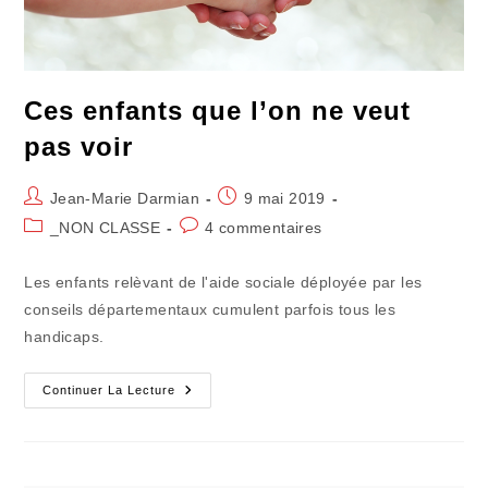
Ces enfants que l’on ne veut
pas voir
Auteur/autrice
Publication
Jean-Marie Darmian
9 mai 2019
de
publiée :
Post
Commentaires
_NON CLASSE
4 commentaires
la
category:
de
publication :
la
Les enfants relèvant de l'aide sociale déployée par les
publication :
conseils départementaux cumulent parfois tous les
handicaps.
Ces
Continuer La Lecture
Enfants
Que
L’on
Ne
Veut
Pas