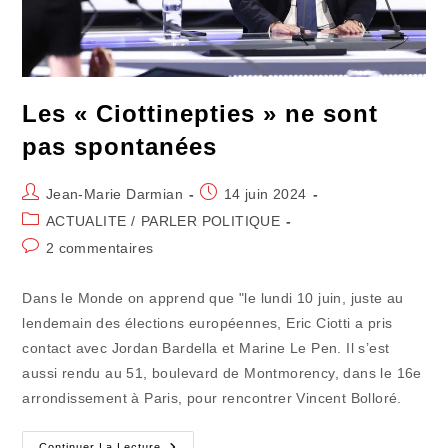
Les « Ciottinepties » ne sont
pas spontanées
Auteur/autrice
Publication
Jean-Marie Darmian
14 juin 2024
de
publiée :
Post
ACTUALITE
/
PARLER POLITIQUE
la
category:
Commentaires
2 commentaires
publication :
de
la
Dans le Monde on apprend que "le lundi 10 juin, juste au
publication :
lendemain des élections européennes, Eric Ciotti a pris
contact avec Jordan Bardella et Marine Le Pen. Il s’est
aussi rendu au 51, boulevard de Montmorency, dans le 16e
arrondissement à Paris, pour rencontrer Vincent Bolloré.
Les
Continuer La Lecture