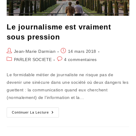
Le journalisme est vraiment
sous pression
Auteur/autrice
Publication
Jean-Marie Darmian
14 mars 2018
de
publiée :
Post
Commentaires
PARLER SOCIETE
4 commentaires
la
category:
de
publication :
la
Le formidable métier de journaliste ne risque pas de
publication :
devenir une sinécure dans une société où deux dangers les
guettent : la communication quand eux cherchent
(normalement) de l'information et la…
Le
Continuer La Lecture
Journalisme
Est
Vraiment
Sous
Pression