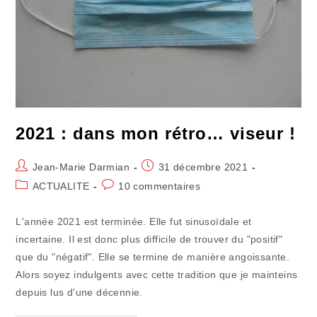
2021 : dans mon rétro… viseur !
Auteur/autrice
Publication
Jean-Marie Darmian
31 décembre 2021
de
publiée :
Post
Commentaires
ACTUALITE
10 commentaires
la
category:
de
publication :
la
L'année 2021 est terminée. Elle fut sinusoïdale et
publication :
incertaine. Il est donc plus difficile de trouver du "positif"
que du "négatif". Elle se termine de manière angoissante.
Alors soyez indulgents avec cette tradition que je mainteins
depuis lus d'une décennie.