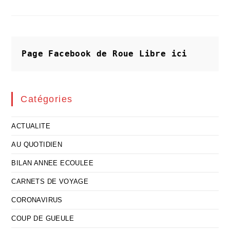
Changé
:
Le
Peuple
Veut
Du
Pain
Page Facebook de Roue Libre
ici
Et
Des
Jeux
!
Catégories
ACTUALITE
AU QUOTIDIEN
BILAN ANNEE ECOULEE
CARNETS DE VOYAGE
CORONAVIRUS
COUP DE GUEULE