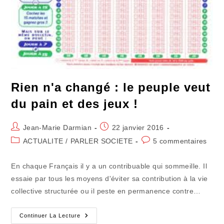
Rien n'a changé : le peuple veut
du pain et des jeux !
Auteur/autrice
Publication
Jean-Marie Darmian
22 janvier 2016
de
publiée :
Post
Commentaires
ACTUALITE
/
PARLER SOCIETE
5 commentaires
la
category:
de
publication :
la
En chaque Français il y a un contribuable qui sommeille. Il
publication :
essaie par tous les moyens d'éviter sa contribution à la vie
collective structurée ou il peste en permanence contre…
Rien
Continuer La Lecture
N'a