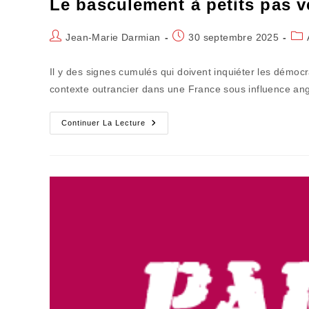
Le basculement à petits pas ver
Auteur/autrice
Publication
Pos
Jean-Marie Darmian
30 septembre 2025
de
publiée :
cat
la
Il y des signes cumulés qui doivent inquiéter les démoc
publication :
contexte outrancier dans une France sous influence an
Le
Continuer La Lecture
Basculement
À
Petits
Pas
Vers
La
Faillite
Républicaine