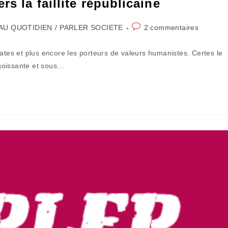
s la faillite républicaine
t
Commentaires
AU QUOTIDIEN
/
PARLER SOCIETE
2 commentaires
egory:
de
la
rates et plus encore les porteurs de valeurs humanistes. Certes le
publication :
goissante et sous…