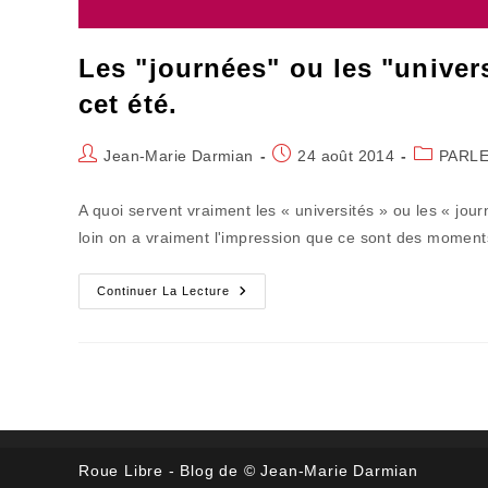
Les "journées" ou les "univers
cet été.
Auteur/autrice
Publication
Post
Jean-Marie Darmian
24 août 2014
PARLE
de
publiée :
category:
la
A quoi servent vraiment les « universités » ou les « jour
publication :
loin on a vraiment l'impression que ce sont des momen
Les
Continuer La Lecture
"journées"
Ou
Les
"universités"
Seront
À
L'image
Du
Climat
De
Cet
Roue Libre - Blog de © Jean-Marie Darmian
Été.