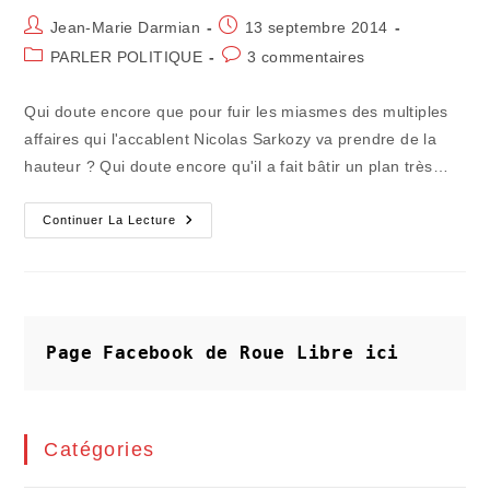
Auteur/autrice
Publication
Jean-Marie Darmian
13 septembre 2014
de
publiée :
Post
Commentaires
PARLER POLITIQUE
3 commentaires
la
category:
de
publication :
la
Qui doute encore que pour fuir les miasmes des multiples
publication :
affaires qui l'accablent Nicolas Sarkozy va prendre de la
hauteur ? Qui doute encore qu'il a fait bâtir un plan très…
Et
Continuer La Lecture
Si
Le
Retour
Et
La
Revanche
N'étaient
Pas
Page Facebook de Roue Libre
ici
Ceux
Que
L'on
Pense
!
Catégories