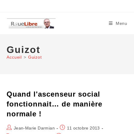
Skip
to
content
Menu
Guizot
Accueil
>
Guizot
Quand l'ascenseur social
fonctionnait… de manière
normale !
Auteur/autrice
Publication
Jean-Marie Darmian
11 octobre 2013
de
publiée :