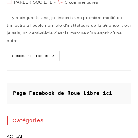
Post
Commentaires
PARLER SOCIETE
3 commentaires
la
category:
de
publication :
la
Il y a cinquante ans, je finissais une première moitié de
publication :
trimestre à l'école normale d'instituteurs de la Gironde... oui
je sais, un demi-siècle c'est la marque d'un esprit d'une
autre…
Quand
Continuer La Lecture
L'ascenseur
Social
Fonctionnait…
De
Manière
Normale
!
Page Facebook de Roue Libre
ici
Catégories
ACTUALITE