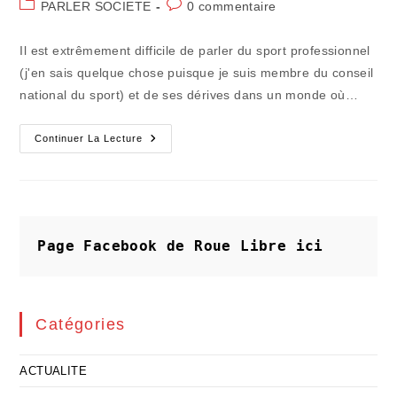
Post
Commentaires
PARLER SOCIETE
0 commentaire
la
category:
de
publication :
la
Il est extrêmement difficile de parler du sport professionnel
publication :
(j'en sais quelque chose puisque je suis membre du conseil
national du sport) et de ses dérives dans un monde où…
L'exemple
Continuer La Lecture
De
La
Grèce
Devrait
Faire
Réfléchir
Sur
Le
Page Facebook de Roue Libre
ici
Sport
Spectacle
!
Catégories
ACTUALITE