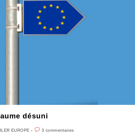
yaume désuni
Commentaires
RLER EUROPE
3 commentaires