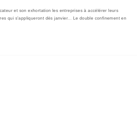
ry:
de
la
ateur et son exhortation les entreprises à accélérer leurs
publication :
res qui s'appliqueront dès janvier... Le double confinement en