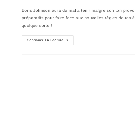
de
publiée :
catego
la
Boris Johnson aura du mal à tenir malgré son ton provoc
publication :
préparatifs pour faire face aux nouvelles règles douaniè
quelque sorte !
Le
Continuer La Lecture
Double
Confinement
Du
Royaume
Désuni