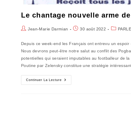
Le chantage nouvelle arme de
Auteur/autrice
Publication
Post
Jean-Marie Darmian
30 août 2022
PARLE
de
publiée :
category:
la
Depuis ce week-end les Français ont entrevu un espoir d
publication :
Nous devrons peut-être notre salut au conflit des Pogba
potentielles qui seraient imputables au footballeur de l
Poutine par Zelensky constitue une stratégie intéressant
Le
Continuer La Lecture
Chantage
Nouvelle
Arme
De
Destruction