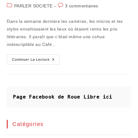
de
publiée :
Post
Commentaires
PARLER SOCIETE
3 commentaires
la
category:
de
publication :
la
Dans la semaine dernière les caméras, les micros et les
publication :
stylos envahissaient les lieux où étaient remis les prix
littéraires. Il paraît que c'était même une cohue
indescriptible au Café…
Ces
Continuer La Lecture
Livres
Sans
Intérêt
Qui
Apostrophent
Page Facebook de Roue Libre
ici
Catégories