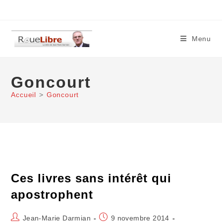
Skip
to
content
Menu
Goncourt
Accueil
>
Goncourt
Ces livres sans intérêt qui
apostrophent
Auteur/autrice
Publication
Jean-Marie Darmian
9 novembre 2014