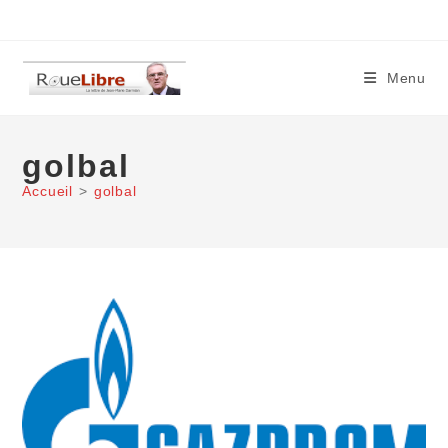
Skip
to
content
Menu
golbal
Accueil
>
golbal