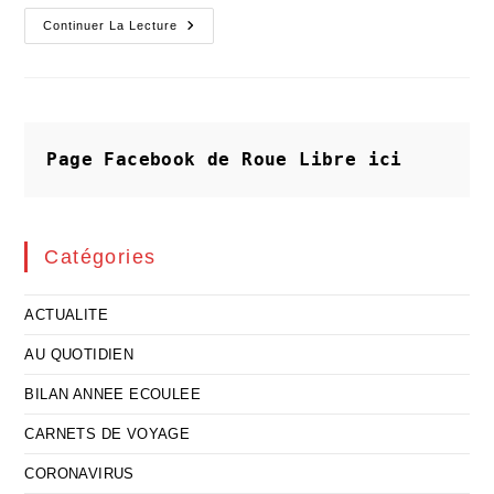
L’Ukraine
Continuer La Lecture
A
Payé
Au
Prix
Fort
Notre
Dépendance
Aux
Page Facebook de Roue Libre
ici
Énergies
Fossiles
Catégories
ACTUALITE
AU QUOTIDIEN
BILAN ANNEE ECOULEE
CARNETS DE VOYAGE
CORONAVIRUS