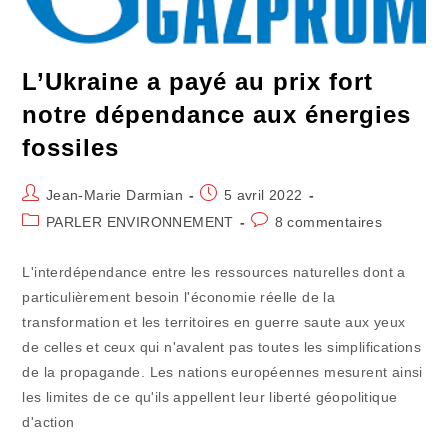
L’Ukraine a payé au prix fort
notre dépendance aux énergies
fossiles
Auteur/autrice
Publication
Jean-Marie Darmian
5 avril 2022
de
publiée :
Post
Commentaires
PARLER ENVIRONNEMENT
8 commentaires
la
category:
de
publication :
la
L'interdépendance entre les ressources naturelles dont a
publication :
particulièrement besoin l'économie réelle de la
transformation et les territoires en guerre saute aux yeux
de celles et ceux qui n'avalent pas toutes les simplifications
de la propagande. Les nations européennes mesurent ainsi
les limites de ce qu'ils appellent leur liberté géopolitique
d'action