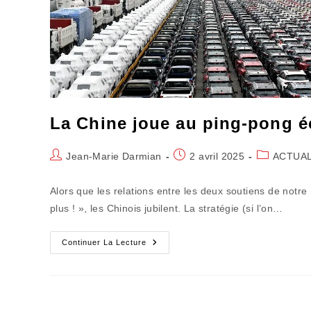
La Chine joue au ping-pong é
Auteur/autrice
Publication
Post
Jean-Marie Darmian
2 avril 2025
ACTUAL
de
publiée :
category:
la
Alors que les relations entre les deux soutiens de notre
publication :
plus ! », les Chinois jubilent. La stratégie (si l’on…
La
Continuer La Lecture
Chine
Joue
Au
Ping-
Pong
Économique
Et