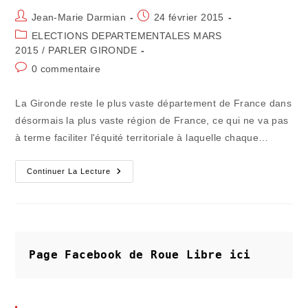
Auteur/autrice
Publication
Jean-Marie Darmian
24 février 2015
de
publiée :
Post
ELECTIONS DEPARTEMENTALES MARS
la
category:
2015
/
PARLER GIRONDE
publication :
Commentaires
0 commentaire
de
la
La Gironde reste le plus vaste département de France dans
publication :
désormais la plus vaste région de France, ce qui ne va pas
à terme faciliter l'équité territoriale à laquelle chaque…
CANTONALES
Continuer La Lecture
–
Seule
La
Solidarité
Territoriale
Sauvera
La
Ruralité
Page Facebook de Roue Libre
ici