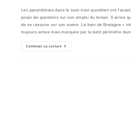
de
publiée :
category:
la
Les parenthèses dans le train-train quotidien ont l’ava
publication :
poser de questions sur son emploi du temps. Il arrive q
de se rassurer sur son avenir. Le bain de Bretagne « int
toujours active mais marquée par le petit périmètre dans
Le
Continuer La Lecture
Coeur
De
La
Bretagne
S’essouffle