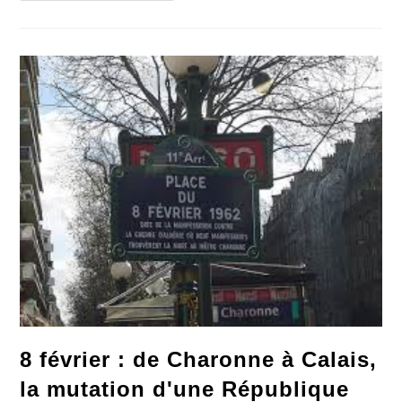
La
Chine
Veillera
Bientôt
Sur
Vous
!
8 février : de Charonne à Calais,
la mutation d'une République