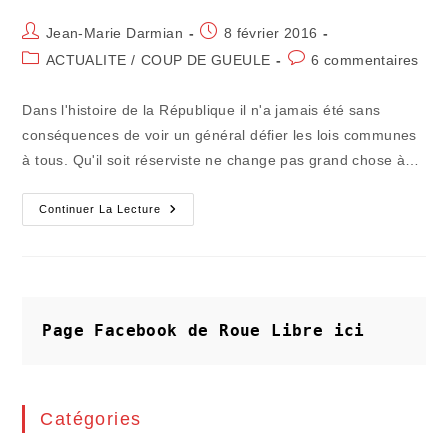
Auteur/autrice
Publication
Jean-Marie Darmian
8 février 2016
de
publiée :
Post
Commentaires
ACTUALITE
/
COUP DE GUEULE
6 commentaires
la
category:
de
publication :
la
Dans l'histoire de la République il n'a jamais été sans
publication :
conséquences de voir un général défier les lois communes
à tous. Qu'il soit réserviste ne change pas grand chose à…
8
Continuer La Lecture
Février
:
De
Charonne
À
Calais,
La
Mutation
Page Facebook de Roue Libre
ici
D'une
République
Catégories