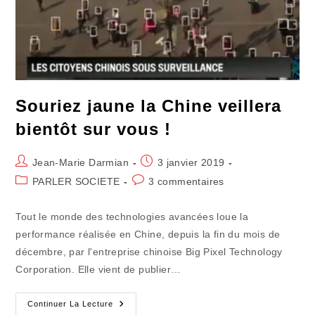
Souriez jaune la Chine veillera
bientôt sur vous !
Auteur/autrice
Publication
Jean-Marie Darmian
3 janvier 2019
de
publiée :
Post
Commentaires
PARLER SOCIETE
3 commentaires
la
category:
de
publication :
la
Tout le monde des technologies avancées loue la
publication :
performance réalisée en Chine, depuis la fin du mois de
décembre, par l'entreprise chinoise Big Pixel Technology
Corporation. Elle vient de publier…
Souriez
Continuer La Lecture
Jaune