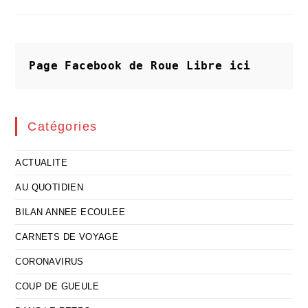
Fusible
Ne
Répare
Pas
Un
Réseau
En
Page Facebook de Roue Libre
ici
Péril
Catégories
ACTUALITE
AU QUOTIDIEN
BILAN ANNEE ECOULEE
CARNETS DE VOYAGE
CORONAVIRUS
COUP DE GUEULE