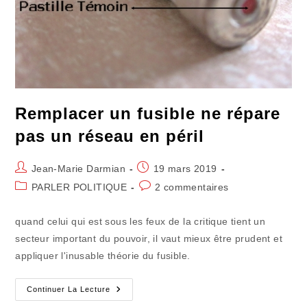
Remplacer un fusible ne répare
pas un réseau en péril
Auteur/autrice
Publication
Jean-Marie Darmian
19 mars 2019
de
publiée :
Post
Commentaires
PARLER POLITIQUE
2 commentaires
la
category:
de
publication :
la
quand celui qui est sous les feux de la critique tient un
publication :
secteur important du pouvoir, il vaut mieux être prudent et
appliquer l'inusable théorie du fusible.
Remplacer
Continuer La Lecture
Un