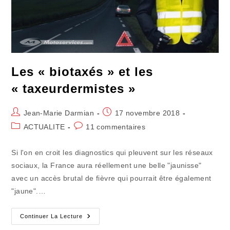
Les « biotaxés » et les
« taxeurdermistes »
Auteur/autrice
Publication
Jean-Marie Darmian
17 novembre 2018
de
publiée :
Post
Commentaires
ACTUALITE
11 commentaires
la
category:
de
publication :
la
Si l'on en croit les diagnostics qui pleuvent sur les réseaux
publication :
sociaux, la France aura réellement une belle "jaunisse"
avec un accès brutal de fièvre qui pourrait être également
"jaune".…
Les
Continuer La Lecture
« Biotaxés »