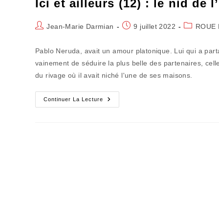
Ici et ailleurs (12) : le nid d
Auteur/autrice
Publication
Post
Jean-Marie Darmian
9 juillet 2022
ROUE 
de
publiée :
category:
la
Pablo Neruda, avait un amour platonique. Lui qui a par
publication :
vainement de séduire la plus belle des partenaires, cell
du rivage où il avait niché l'une de ses maisons.
Ici
Continuer La Lecture
Et
Ailleurs
(12)
:
Le
Nid
De
L’amour
Impossible
De
Neruda