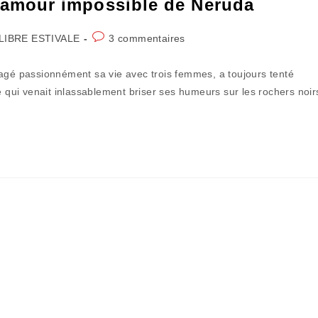
e l’amour impossible de Neruda
Commentaires
LIBRE ESTIVALE
3 commentaires
de
la
tagé passionnément sa vie avec trois femmes, a toujours tenté
publication :
e qui venait inlassablement briser ses humeurs sur les rochers noir