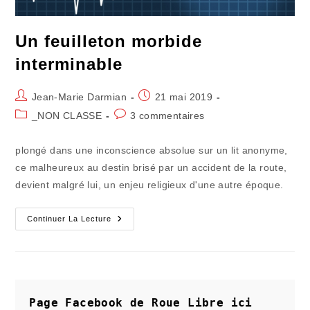
Un feuilleton morbide
interminable
Auteur/autrice
Publication
Jean-Marie Darmian
21 mai 2019
de
publiée :
Post
Commentaires
_NON CLASSE
3 commentaires
la
category:
de
publication :
la
plongé dans une inconscience absolue sur un lit anonyme,
publication :
ce malheureux au destin brisé par un accident de la route,
devient malgré lui, un enjeu religieux d'une autre époque.
Un
Continuer La Lecture
Feuilleton
Morbide
Interminable
Page Facebook de Roue Libre
ici