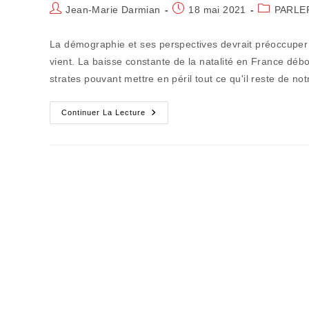
Auteur/autrice
Publication
Post
Jean-Marie Darmian
18 mai 2021
PARLE
de
publiée :
category:
la
La démographie et ses perspectives devrait préoccuper 
publication :
vient. La baisse constante de la natalité en France déb
strates pouvant mettre en péril tout ce qu'il reste de notr
Notre
Continuer La Lecture
Système
De
Solidarité
Manque
De
Naissances