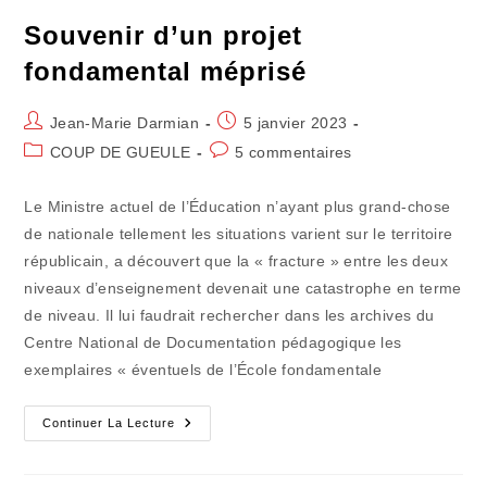
Souvenir d’un projet
fondamental méprisé
Auteur/autrice
Publication
Jean-Marie Darmian
5 janvier 2023
de
publiée :
Post
Commentaires
COUP DE GUEULE
5 commentaires
la
category:
de
publication :
la
Le Ministre actuel de l’Éducation n’ayant plus grand-chose
publication :
de nationale tellement les situations varient sur le territoire
républicain, a découvert que la « fracture » entre les deux
niveaux d’enseignement devenait une catastrophe en terme
de niveau. Il lui faudrait rechercher dans les archives du
Centre National de Documentation pédagogique les
exemplaires « éventuels de l’École fondamentale
Souvenir
Continuer La Lecture
D’un
Projet
Fondamental
Méprisé