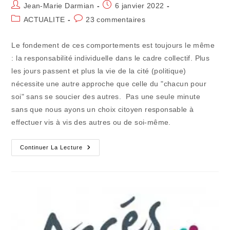
Auteur/autrice
Publication
Jean-Marie Darmian
6 janvier 2022
de
publiée :
Post
Commentaires
ACTUALITE
23 commentaires
la
category:
de
publication :
la
Le fondement de ces comportements est toujours le même
publication :
: la responsabilité individuelle dans le cadre collectif. Plus
les jours passent et plus la vie de la cité (politique)
nécessite une autre approche que celle du "chacun pour
soi" sans se soucier des autres. Pas une seule minute
sans que nous ayons un choix citoyen responsable à
effectuer vis à vis des autres ou de soi-même.
Citoyenneté
Continuer La Lecture
:
La
Responsabilité
Individuelle
Dans
Le
Cadre
Collectif