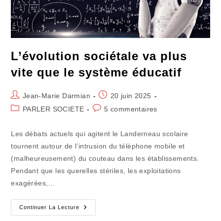
L’évolution sociétale va plus
vite que le système éducatif
Auteur/autrice
Publication
Jean-Marie Darmian
20 juin 2025
de
publiée :
Post
Commentaires
PARLER SOCIETE
5 commentaires
la
category:
de
publication :
la
Les débats actuels qui agitent le Landerneau scolaire
publication :
tournent autour de l’intrusion du téléphone mobile et
(malheureusement) du couteau dans les établissements.
Pendant que les querelles stériles, les exploitations
exagérées,…
L’évolution
Continuer La Lecture
Sociétale