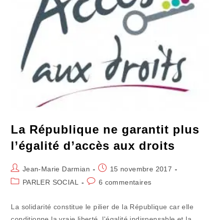
La République ne garantit plus
l’égalité d’accès aux droits
Auteur/autrice
Publication
Jean-Marie Darmian
15 novembre 2017
de
publiée :
Post
Commentaires
PARLER SOCIAL
6 commentaires
la
category:
de
publication :
la
La solidarité constitue le pilier de la République car elle
publication :
conditionne la vraie liberté, l'égalité indispensable et la