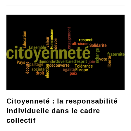
Va
Plus
Vite
Que
Le
Système
Éducatif
Citoyenneté : la responsabilité
individuelle dans le cadre
collectif