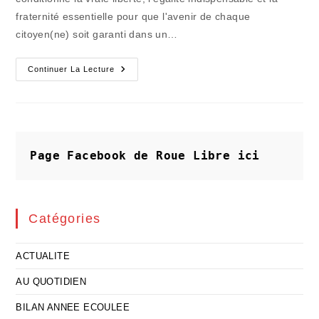
fraternité essentielle pour que l'avenir de chaque
citoyen(ne) soit garanti dans un…
La
Continuer La Lecture
République
Ne
Garantit
Plus
L’égalité
D’accès
Aux
Droits
Page Facebook de Roue Libre
ici
Catégories
ACTUALITE
AU QUOTIDIEN
BILAN ANNEE ECOULEE