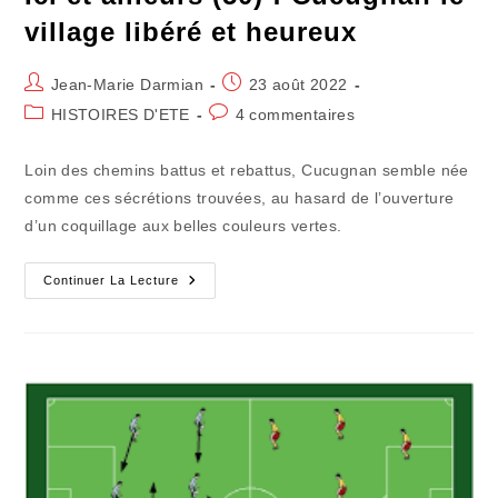
village libéré et heureux
Auteur/autrice
Publication
Jean-Marie Darmian
23 août 2022
de
publiée :
Post
Commentaires
HISTOIRES D'ETE
4 commentaires
la
category:
de
publication :
la
Loin des chemins battus et rebattus, Cucugnan semble née
publication :
comme ces sécrétions trouvées, au hasard de l’ouverture
d’un coquillage aux belles couleurs vertes.
Ici
Continuer La Lecture
Et
Ailleurs
(50)
:
Cucugnan
Le
Village
Libéré
Et
Heureux