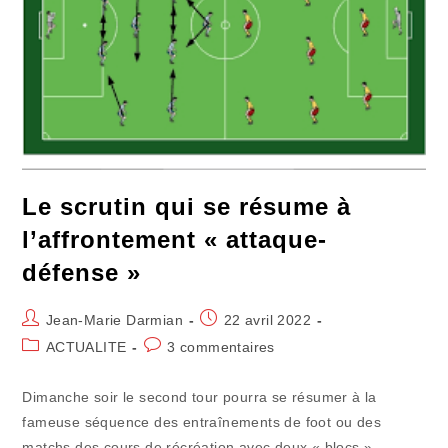
Le scrutin qui se résume à
l’affrontement « attaque-
défense »
Auteur/autrice
Publication
Jean-Marie Darmian
22 avril 2022
de
publiée :
Post
Commentaires
ACTUALITE
3 commentaires
la
category:
de
publication :
la
Dimanche soir le second tour pourra se résumer à la
publication :
fameuse séquence des entraînements de foot ou des
matchs des cours de récréation avec deux « blocs »