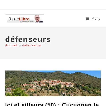
Skip
to
content
Menu
défenseurs
Accueil
>
défenseurs
Ici et ailleurs (50) : Cucugnan le