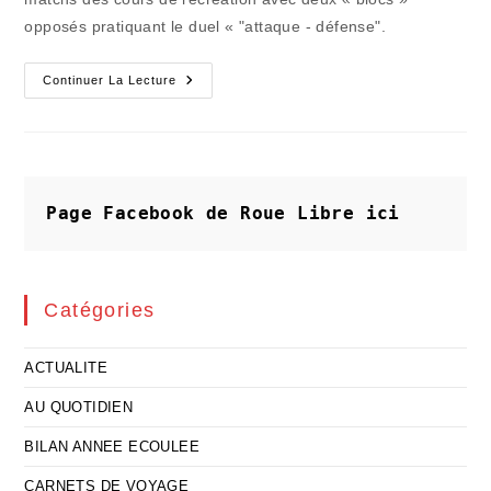
opposés pratiquant le duel « "attaque - défense".
Le
Continuer La Lecture
Scrutin
Qui
Se
Résume
À
L’affrontement
« Attaque-
Défense »
Page Facebook de Roue Libre
ici
Catégories
ACTUALITE
AU QUOTIDIEN
BILAN ANNEE ECOULEE
CARNETS DE VOYAGE