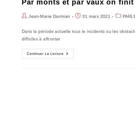
Par monts et par vaux on finit
Auteur/autrice
Publication
Post
Jean-Marie Darmian
31 mars 2021
PARL
de
publiée :
category:
la
Dans la période actuelle tous le incidents ou les obsta
publication :
difficiles à affronter
Par
Continuer La Lecture
Monts
Et
Par
Vaux
On
Finit
Par
S’user
Le
Moral