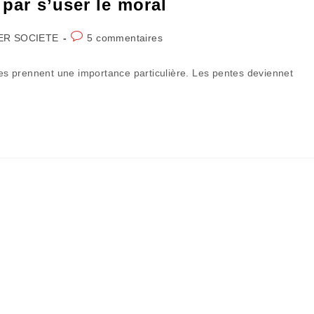
 par s’user le moral
Commentaires
ER SOCIETE
5 commentaires
de
la
cles prennent une importance particulière. Les pentes deviennet
publication :