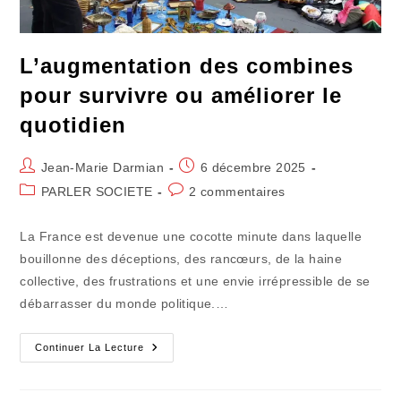
L’augmentation des combines
pour survivre ou améliorer le
quotidien
Auteur/autrice
Publication
Jean-Marie Darmian
6 décembre 2025
de
publiée :
Post
Commentaires
PARLER SOCIETE
2 commentaires
la
category:
de
publication :
la
La France est devenue une cocotte minute dans laquelle
publication :
bouillonne des déceptions, des rancœurs, de la haine
collective, des frustrations et une envie irrépressible de se
débarrasser du monde politique.…
L’augmentation
Continuer La Lecture
Des
Combines
Pour
Survivre