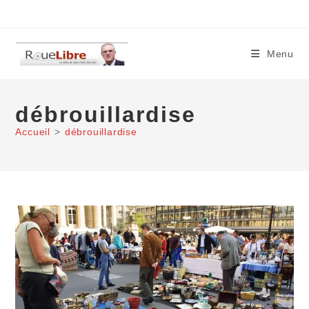
Skip
to
content
Menu
débrouillardise
Accueil
>
débrouillardise