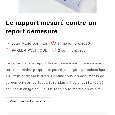
Le rapport mesuré contre un
report démesuré
Auteur/autrice
Publication
Jean-Marie Darmian
14 novembre 2020
de
publiée :
Post
Commentaires
PARLER POLITIQUE
2 commentaires
la
category:
de
publication :
la
Le rapport sur le report des échéance électorales a été
publication :
remis en mains propres et passées au gel hydroalcoolique
du Premier des Ministres. Comme tous les documents de
ce genre il sert surtout à faire plaisir à celui qui l'a rédigé
car rien n'oblige celui qui le reçoit à le mettre en œuvre.
Le
Continuer La Lecture
Rapport
Mesuré
Contre