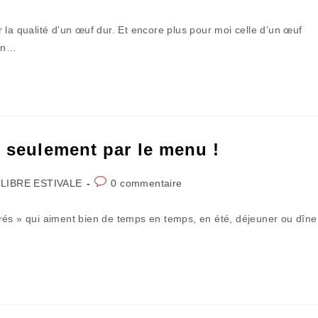
de
la
 la qualité d’un œuf dur. Et encore plus pour moi celle d’un œuf
publication :
 un…
s seulement par le menu !
Commentaires
LIBRE ESTIVALE
0 commentaire
de
la
rés » qui aiment bien de temps en temps, en été, déjeuner ou dîne
publication :