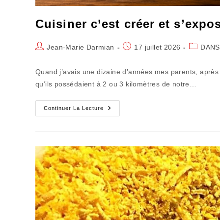
Cuisiner c’est créer et s’exp
Auteur/autrice
Publication
Post
Jean-Marie Darmian
17 juillet 2026
DANS
de
publiée :
category:
la
Quand j’avais une dizaine d’années mes parents, après le
publication :
qu’ils possédaient à 2 ou 3 kilomètres de notre…
Cuisiner
Continuer La Lecture
C’est
Créer
Et
S’exposer
Au
Jugement
Des
Autres