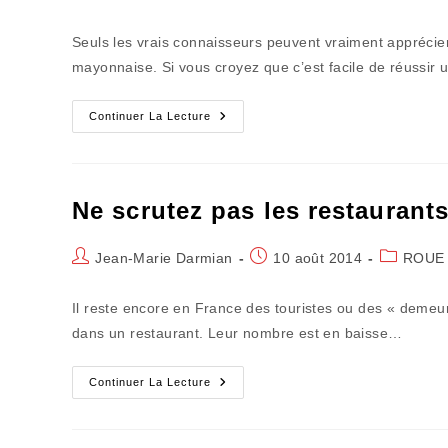
de
publiée :
category:
la
Seuls les vrais connaisseurs peuvent vraiment apprécier
publication :
mayonnaise. Si vous croyez que c’est facile de réussir
Il
Continuer La Lecture
Vous
Reste
À
Aller
Vous
Faire
Ne scrutez pas les restaurant
Cuire
Un
Oeuf
Auteur/autrice
Publication
Post
Jean-Marie Darmian
10 août 2014
ROUE 
de
publiée :
category:
la
Il reste encore en France des touristes ou des « demeu
publication :
dans un restaurant. Leur nombre est en baisse…
Ne
Continuer La Lecture
Scrutez
Pas
Les
Restaurants