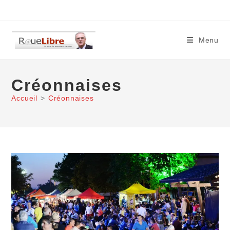
Skip
to
content
Menu
Créonnaises
Accueil
>
Créonnaises