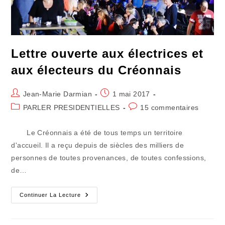
Lettre ouverte aux électrices et
aux électeurs du Créonnais
Auteur/autrice
Publication
Jean-Marie Darmian
1 mai 2017
de
publiée :
Post
Commentaires
PARLER PRESIDENTIELLES
15 commentaires
la
category:
de
publication :
la
Le Créonnais a été de tous temps un territoire
publication :
d'accueil. Il a reçu depuis de siècles des milliers de
personnes de toutes provenances, de toutes confessions,
de…
Lettre
Continuer La Lecture
Ouverte
Aux
Électrices
Et