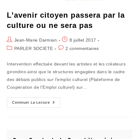
L’avenir citoyen passera par la
culture ou ne sera pas
Auteur/autrice
Publication
Jean-Marie Darmian
8 juillet 2017
de
publiée :
Post
Commentaires
PARLER SOCIETE
2 commentaires
la
category:
de
publication :
la
Intervention effectuée devant les artistes et les créateurs
publication :
girondins ainsi que le structures engagées dans le cadre
des débats publics sur l'emploi culturel (Plateforme de
Coopération de l'Emploi culturel) sur…
L’avenir
Continuer La Lecture
Citoyen
Passera
Par
La
Culture
Ou
Ne
Sera