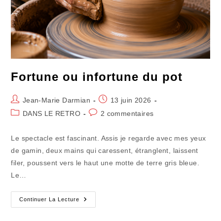
Fortune ou infortune du pot
Auteur/autrice
Publication
Jean-Marie Darmian
13 juin 2026
de
publiée :
Post
Commentaires
DANS LE RETRO
2 commentaires
la
category:
de
publication :
la
Le spectacle est fascinant. Assis je regarde avec mes yeux
publication :
de gamin, deux mains qui caressent, étranglent, laissent
filer, poussent vers le haut une motte de terre gris bleue.
Le…
Fortune
Continuer La Lecture
Ou
Infortune
Du