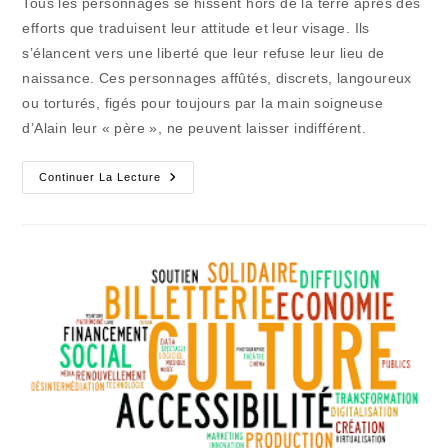
Tous les personnages se hissent hors de la terre après des
publication :
efforts que traduisent leur attitude et leur visage. Ils
s’élancent vers une liberté que leur refuse leur lieu de
naissance. Ces personnages affûtés, discrets, langoureux
ou torturés, figés pour toujours par la main soigneuse
d’Alain leur « père », ne peuvent laisser indifférent.
Ici
Continuer La Lecture
Et
Ailleurs
(58)
:
L’accoucheur
Des
Hommes
De
La
Terre