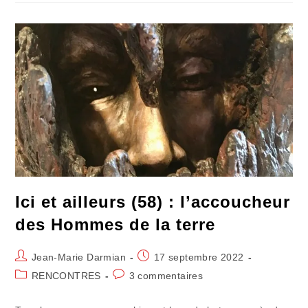
Pot
Ici et ailleurs (58) : l’accoucheur
des Hommes de la terre
Auteur/autrice
Publication
Jean-Marie Darmian
17 septembre 2022
de
publiée :
Post
Commentaires
RENCONTRES
3 commentaires
la
category:
de
publication :
la