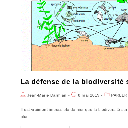
La défense de la biodiversité 
Auteur/autrice
Publication
Post
Jean-Marie Darmian
8 mai 2019
PARLER
de
publiée :
category:
la
Il est vraiment impossible de nier que la biodiversité 
publication :
plus.