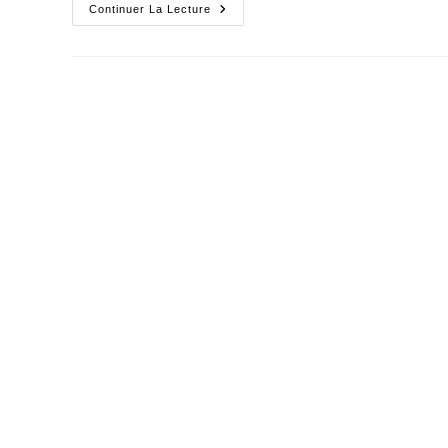
La
Continuer La Lecture
Défense
De
La
Biodiversité
Se
Joue
Dans
La
Proximité