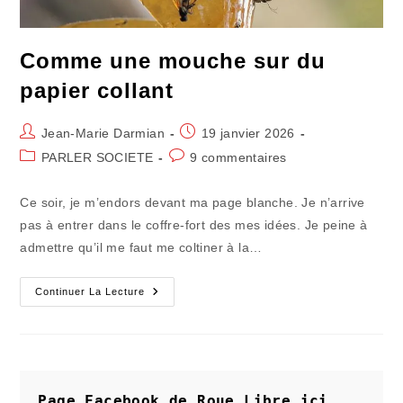
Comme une mouche sur du
papier collant
Auteur/autrice
Publication
Jean-Marie Darmian
19 janvier 2026
de
publiée :
Post
Commentaires
PARLER SOCIETE
9 commentaires
la
category:
de
publication :
la
Ce soir, je m’endors devant ma page blanche. Je n’arrive
publication :
pas à entrer dans le coffre-fort des mes idées. Je peine à
admettre qu’il me faut me coltiner à la…
Comme
Continuer La Lecture
Une
Mouche
Sur
Du
Papier
Collant
Page Facebook de Roue Libre
ici