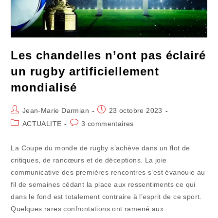
Les chandelles n’ont pas éclairé
un rugby artificiellement
mondialisé
Auteur/autrice
Publication
Jean-Marie Darmian
23 octobre 2023
de
publiée :
Post
Commentaires
ACTUALITE
3 commentaires
la
category:
de
publication :
la
La Coupe du monde de rugby s’achève dans un flot de
publication :
critiques, de rancœurs et de déceptions. La joie
communicative des premières rencontres s’est évanouie au
fil de semaines cédant la place aux ressentiments ce qui
dans le fond est totalement contraire à l’esprit de ce sport.
Quelques rares confrontations ont ramené aux