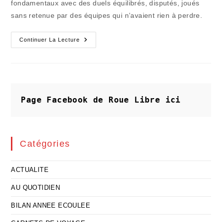
fondamentaux avec des duels équilibrés, disputés, joués
sans retenue par des équipes qui n’avaient rien à perdre.
Les
Continuer La Lecture
Chandelles
N’ont
Pas
Éclairé
Un
Rugby
Artificiellement
Mondialisé
Page Facebook de Roue Libre
ici
Catégories
ACTUALITE
AU QUOTIDIEN
BILAN ANNEE ECOULEE