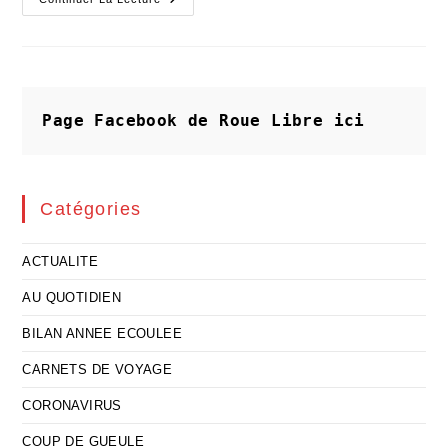
Ici
Et
Ailleurs
(47)
:
L’homme
À
La
Guitare
Page Facebook de Roue Libre
ici
Aux
Douze
Cordes
Catégories
ACTUALITE
AU QUOTIDIEN
BILAN ANNEE ECOULEE
CARNETS DE VOYAGE
CORONAVIRUS
COUP DE GUEULE