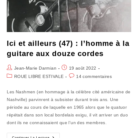
Ici et ailleurs (47) : l’homme à la
guitare aux douze cordes
Auteur/autrice
Publication
Jean-Marie Darmian
19 août 2022
de
publiée :
Post
Commentaires
ROUE LIBRE ESTIVALE
14 commentaires
la
category:
de
publication :
la
Les Nashmen (en hommage à la célèbre cité américaine de
publication :
Nashville) parvinrent à subsister durant trois ans. Une
période au cours de laquelle en 1965 alors que le quatuor
répétait dans son local bordelais exigu, il vit arriver un duo
dont ils ne connaissaient que l'un des membres.
Continuer La Lecture