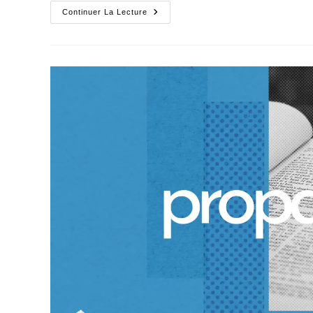
Usurpation,
Continuer La Lecture
Stigmatisation
Martyrisation,
Mystification
:
Signé
Z