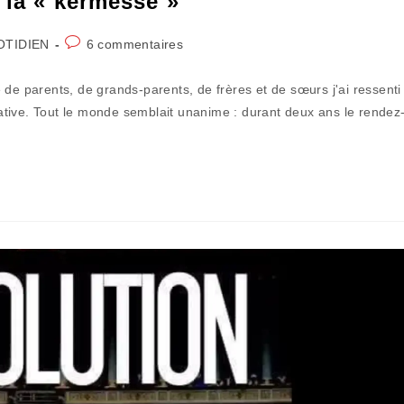
 la « kermesse »
Commentaires
OTIDIEN
6 commentaires
de
la
 de parents, de grands-parents, de frères et de sœurs j'ai ressenti
publication :
tive. Tout le monde semblait unanime : durant deux ans le rendez