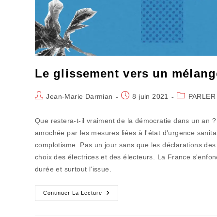
Le glissement vers un mélang
Auteur/autrice
Publication
Post
Jean-Marie Darmian
8 juin 2021
PARLER
de
publiée :
category:
la
Que restera-t-il vraiment de la démocratie dans un an ? 
publication :
amochée par les mesures liées à l'état d'urgence sanita
complotisme. Pas un jour sans que les déclarations des 
choix des électrices et des électeurs. La France s'enfon
durée et surtout l'issue.
Le
Continuer La Lecture
Glissement
Vers
Un