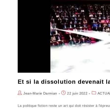
Et si la dissolution devenait l
Auteur/autrice
Publication
Post
Jean-Marie Darmian
22 juin 2022
ACTUA
de
publiée :
category:
la
La politique fiction reste un art qui doit résister à l'ép
publication :