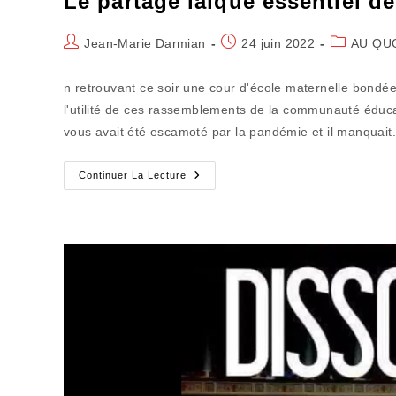
Le partage laïque essentiel de
Auteur/autrice
Publication
Post
Jean-Marie Darmian
24 juin 2022
AU QU
de
publiée :
category:
la
n retrouvant ce soir une cour d'école maternelle bondée
publication :
l'utilité de ces rassemblements de la communauté éduca
vous avait été escamoté par la pandémie et il manquait.
Le
Continuer La Lecture
Partage
Laïque
Essentiel
De
La
« Kermesse »