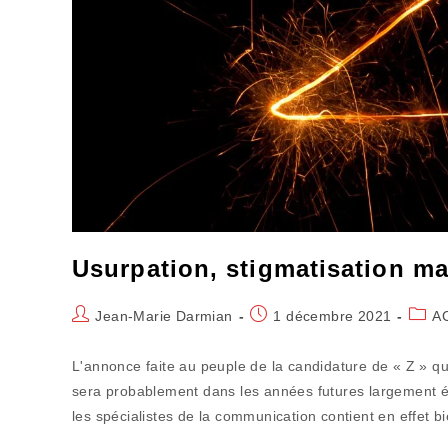
Usurpation, stigmatisation mar
Auteur/autrice
Publication
Post
Jean-Marie Darmian
1 décembre 2021
A
de
publiée :
categ
la
L'annonce faite au peuple de la candidature de « Z » qu
publication :
sera probablement dans les années futures largement ét
les spécialistes de la communication contient en effet b