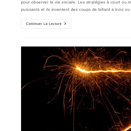
pour observer la vie sociale. Les stratégies à court ou 
puissants et ils inventent des coups de billard à trois o
Et
Continuer La Lecture
Si
La
Dissolution
Devenait
La
Rustine
Obligée
?