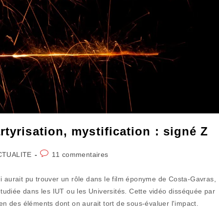
tyrisation, mystification : signé Z
Commentaires
CTUALITE
11 commentaires
ory:
de
la
i aurait pu trouver un rôle dans le film éponyme de Costa-Gavras,
publication :
udiée dans les IUT ou les Universités. Cette vidéo disséquée par
ien des éléments dont on aurait tort de sous-évaluer l'impact.