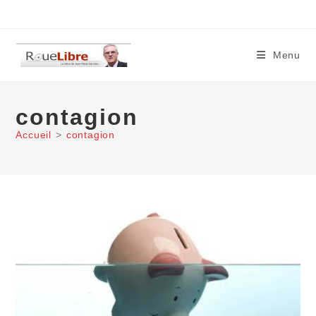
Skip
to
content
Menu
contagion
Accueil
>
contagion