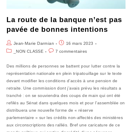
La route de la banque n’est pas
pavée de bonnes intentions
Auteur/autrice
Publication
Jean-Marie Darmian
16 mars 2023
de
publiée :
Post
Commentaires
_NON CLASSE
7 commentaires
la
category:
de
publication :
la
Des millions de personnes se battent pour lutter contre la
publication :
représentation nationale en plein tripatouillage sur le texte
devant modifier les conditions d’accès à une pension de
retraite. Une commission dont j’avais prévu les résultats a
tranché : on se souviendra des coups de main qui ont été
refilés au Sénat dans quelques mois et pour l’assemblée on
distribuera une nouvelle forme de « réserve
parlementaire » sur les crédits non-affectés des ministères
aux circonscriptions des ralliés. Bref une caricature de ce