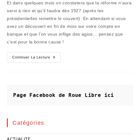
Et dans quelques mois on constatera que la réforme n’aura
servi à rien et qu’il faudra dès 1927 (après les
présidentielles remettre le couvert). En attendant si vous
avez un découvert en fin de mois sur votre compte en
banque et que l’on vous inflige des agios… pensez que
c’est pour la bonne cause !
La
Continuer La Lecture
Route
De
La
Banque
N’est
Pas
Pavée
De
Page Facebook de Roue Libre
ici
Bonnes
Intentions
Catégories
ACTUALITE