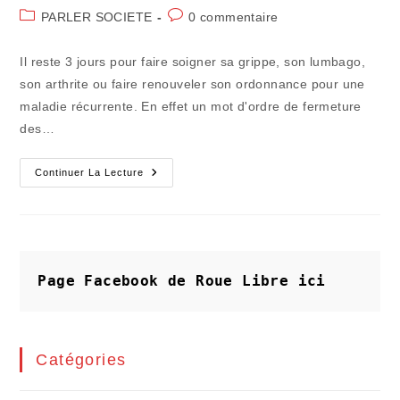
de
publiée :
Post
Commentaires
PARLER SOCIETE
0 commentaire
la
category:
de
publication :
la
Il reste 3 jours pour faire soigner sa grippe, son lumbago,
publication :
son arthrite ou faire renouveler son ordonnance pour une
maladie récurrente. En effet un mot d'ordre de fermeture
des…
Il
Continuer La Lecture
Va
Falloir
Se
Montrer
Patient
Et
Bon
Payeur
Page Facebook de Roue Libre
ici
Catégories