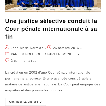
Une justice sélective conduit la
Cour pénale internationale à sa
fin
Auteur/autrice
Publication
Jean-Marie Darmian
26 octobre 2016
de
publiée :
Post
PARLER POLITIQUE
/
PARLER SOCIETE
la
category:
Commentaires
2 commentaires
publication :
de
la
La création en 2002 d'une Cour pénale internationale
publication :
permanente a représenté une avancée considérable en
matière de justice internationale. La Cour peut engager des
enquêtes et des poursuites pour les…
Une
Continuer La Lecture
Justice