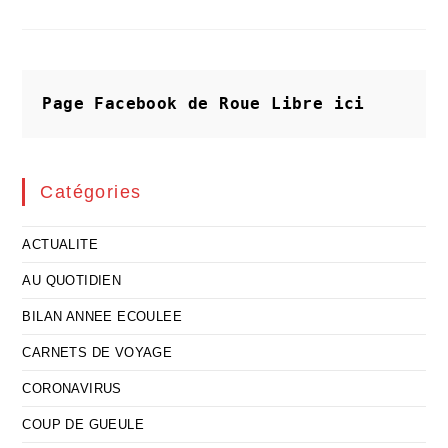
Sélective
Conduit
La
Cour
Pénale
Internationale
À
Page Facebook de Roue Libre
ici
Sa
Fin
Catégories
ACTUALITE
AU QUOTIDIEN
BILAN ANNEE ECOULEE
CARNETS DE VOYAGE
CORONAVIRUS
COUP DE GUEULE