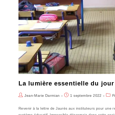
La lumière essentielle du jour
Auteur/autrice
Publication
Post
Jean-Marie Darmian
1 septembre 2022
P
de
publiée :
categ
la
Revenir à la lettre de Jaurès aux instituteurs pour une 
publication :
système éducatif. Impossible désormais dans cette soci