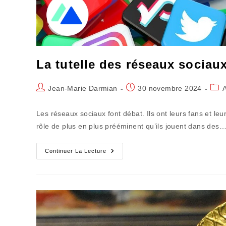
La tutelle des réseaux sociau
Auteur/autrice
Publication
Post
Jean-Marie Darmian
30 novembre 2024
de
publiée :
cate
la
Les réseaux sociaux font débat. Ils ont leurs fans et l
publication :
rôle de plus en plus prééminent qu’ils jouent dans des
La
Continuer La Lecture
Tutelle
Des
Réseaux
Sociaux
Devient
Préoccupante