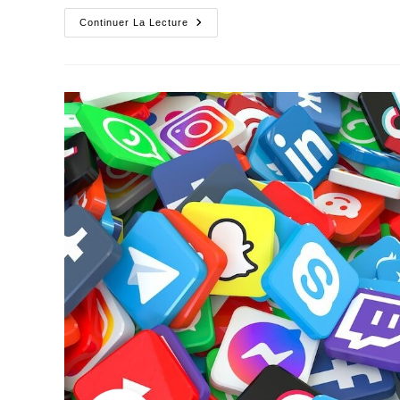
L’époque
Continuer La Lecture
Oubliée
Du
Désistement
Institutionnalisé