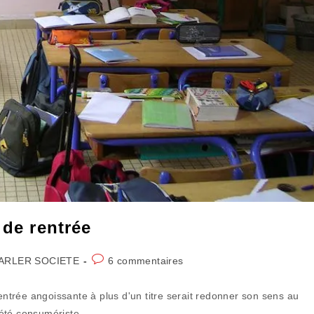
 de rentrée
Commentaires
ARLER SOCIETE
6 commentaires
ory:
de
la
rentrée angoissante à plus d'un titre serait redonner son sens au
publication :
été consumériste.