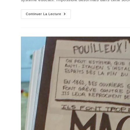
La
Continuer La Lecture
Lumière
Essentielle
Du
Jour
De
Rentrée