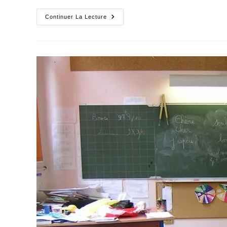
Le
Continuer La Lecture
Nobel
Pour
Avoir
La
Conscience
En
Paix