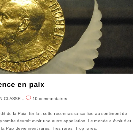
ence en paix
Commentaires
N CLASSE
10 commentaires
:
de
la
 dit de la Paix. En fait cette reconnaissance liée au sentiment de
publication :
 dynamite devrait avoir une autre appellation. Le monde a évolué et
 la Paix deviennent rares. Très rares. Trop rares.