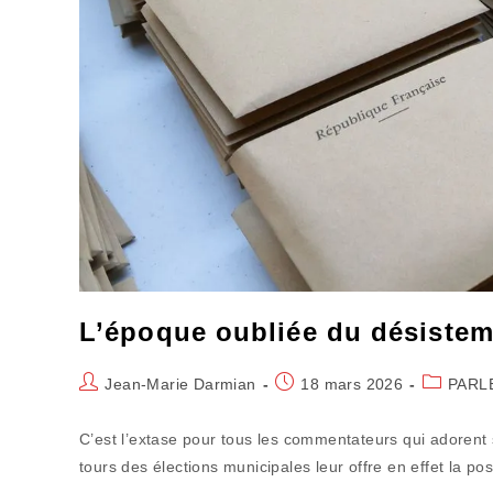
L’époque oubliée du désisteme
Auteur/autrice
Publication
Post
Jean-Marie Darmian
18 mars 2026
PARL
de
publiée :
category:
la
C’est l’extase pour tous les commentateurs qui adorent 
publication :
tours des élections municipales leur offre en effet la pos