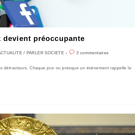
x devient préoccupante
Commentaires
ACTUALITE
/
PARLER SOCIETE
3 commentaires
gory:
de
la
eurs détracteurs. Chaque jour ou presque un événement rappelle le
publication :
…