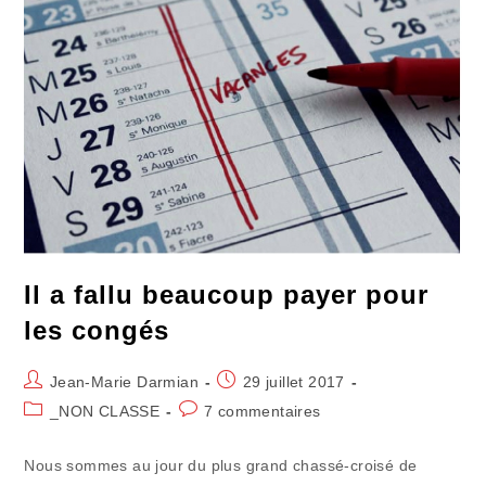
À
Géométrie
Variable
Il a fallu beaucoup payer pour
les congés
Auteur/autrice
Publication
Jean-Marie Darmian
29 juillet 2017
de
publiée :
Post
Commentaires
_NON CLASSE
7 commentaires
la
category:
de
publication :
la
Nous sommes au jour du plus grand chassé-croisé de
publication :