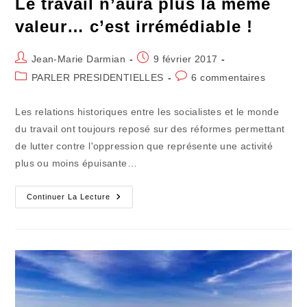
Le travail n’aura plus la même
valeur… c’est irrémédiable !
Auteur/autrice
Publication
Jean-Marie Darmian
9 février 2017
de
publiée :
Post
Commentaires
PARLER PRESIDENTIELLES
6 commentaires
la
category:
de
publication :
la
Les relations historiques entre les socialistes et le monde
publication :
du travail ont toujours reposé sur des réformes permettant
de lutter contre l'oppression que représente une activité
plus ou moins épuisante…
Le
Continuer La Lecture
Travail
N’aura
Plus
La
Même
Valeur…
C’est
Irrémédiable
!