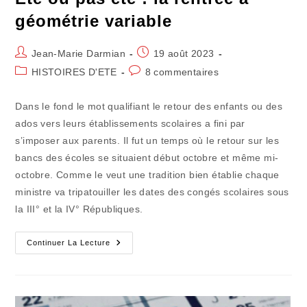
géométrie variable
Auteur/autrice
Publication
Jean-Marie Darmian
19 août 2023
de
publiée :
Post
Commentaires
HISTOIRES D'ETE
8 commentaires
la
category:
de
publication :
la
Dans le fond le mot qualifiant le retour des enfants ou des
publication :
ados vers leurs établissements scolaires a fini par
s’imposer aux parents. Il fut un temps où le retour sur les
bancs des écoles se situaient début octobre et même mi-
octobre. Comme le veut une tradition bien établie chaque
ministre va tripatouiller les dates des congés scolaires sous
la III° et la IV° Républiques.
Eté
Continuer La Lecture
Ou
Pas
Été
:
La
Rentrée