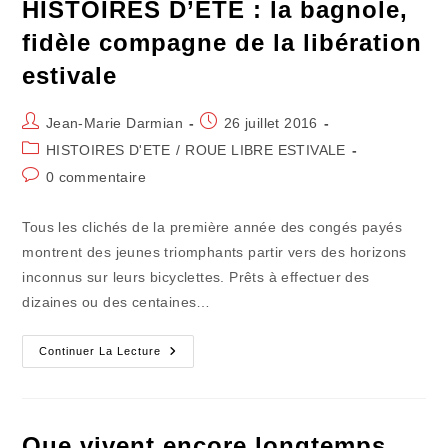
HISTOIRES D’ÉTÉ : la bagnole,
fidèle compagne de la libération
estivale
Auteur/autrice
Publication
Jean-Marie Darmian
26 juillet 2016
de
publiée :
Post
HISTOIRES D'ETE
/
ROUE LIBRE ESTIVALE
la
category:
Commentaires
0 commentaire
publication :
de
la
Tous les clichés de la première année des congés payés
publication :
montrent des jeunes triomphants partir vers des horizons
inconnus sur leurs bicyclettes. Prêts à effectuer des
dizaines ou des centaines…
HISTOIRES
Continuer La Lecture
D’ÉTÉ
:
La
Bagnole,
Fidèle
Compagne
Que vivent encore longtemps