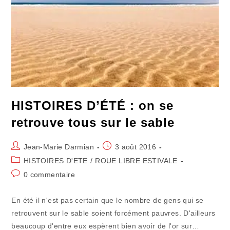
HISTOIRES D’ÉTÉ : on se
retrouve tous sur le sable
Auteur/autrice
Publication
Jean-Marie Darmian
3 août 2016
de
publiée :
Post
HISTOIRES D'ETE
/
ROUE LIBRE ESTIVALE
la
category:
Commentaires
0 commentaire
publication :
de
la
En été il n'est pas certain que le nombre de gens qui se
publication :
retrouvent sur le sable soient forcément pauvres. D'ailleurs
beaucoup d'entre eux espèrent bien avoir de l'or sur…