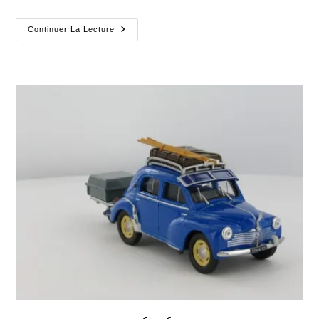
HISTOIRES
Continuer La Lecture
D’ÉTÉ
:
On
Se
Retrouve
Tous
Sur
Le
Sable