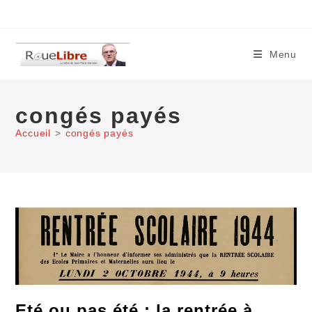
Skip
to
content
Menu
congés payés
Accueil
>
congés payés
Eté ou pas été : la rentrée à