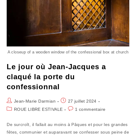
A closeup of a wooden window of the confessional box at church
Le jour où Jean-Jacques a
claqué la porte du
confessionnal
Auteur/autrice
Publication
Jean-Marie Darmian
27 juillet 2024
de
publiée :
Post
Commentaires
ROUE LIBRE ESTIVALE
1 commentaire
la
category:
de
publication :
la
De surcroît, il fallait au moins à Pâques et pour les grandes
publication :
fêtes, communier et auparavant se confesser sous peine de