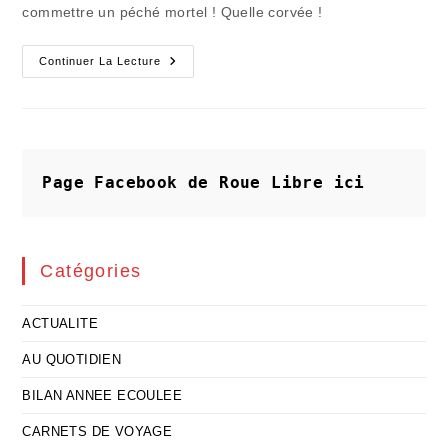
commettre un péché mortel ! Quelle corvée !
Le
Continuer La Lecture
Jour
Où
Jean-
Jacques
A
Claqué
La
Porte
Page Facebook de Roue Libre
ici
Du
Confessionnal
Catégories
ACTUALITE
AU QUOTIDIEN
BILAN ANNEE ECOULEE
CARNETS DE VOYAGE