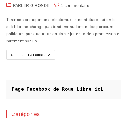
de
publiée :
Post
Commentaires
PARLER GIRONDE
1 commentaire
la
category:
de
publication :
la
Tenir ses engagements électoraux : une attitude qui on le
publication :
sait bien ne change pas fondamentalement les parcours
politiques puisque tout scrutin se joue sur des promesses et
rarement sur un…
Tenir
Continuer La Lecture
Ses
Engagements
:
Informer,
Concerter,
Agir
!
Page Facebook de Roue Libre
ici
Catégories