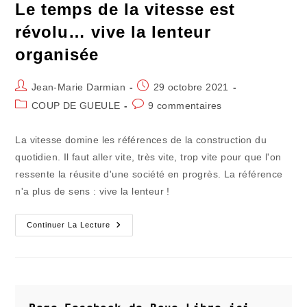
Le temps de la vitesse est
révolu… vive la lenteur
organisée
Auteur/autrice
Publication
Jean-Marie Darmian
29 octobre 2021
de
publiée :
Post
Commentaires
COUP DE GUEULE
9 commentaires
la
category:
de
publication :
la
La vitesse domine les références de la construction du
publication :
quotidien. Il faut aller vite, très vite, trop vite pour que l'on
ressente la réusite d'une société en progrès. La référence
n'a plus de sens : vive la lenteur !
Le
Continuer La Lecture
Temps
De
La
Vitesse
Est
Révolu…
Vive
La