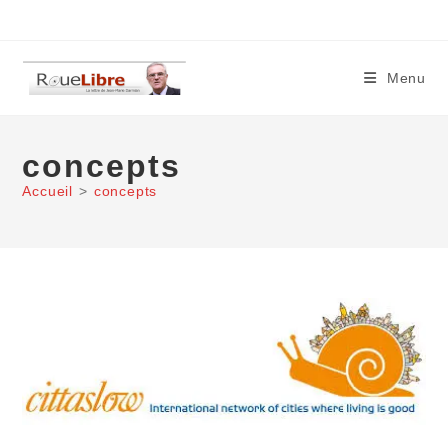
Skip
to
content
Menu
concepts
Accueil
>
concepts