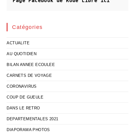
Page Facebook de Roue Libre
ici
Lenteur
Organisée
Catégories
ACTUALITE
AU QUOTIDIEN
BILAN ANNEE ECOULEE
CARNETS DE VOYAGE
CORONAVIRUS
COUP DE GUEULE
DANS LE RETRO
DEPARTEMENTALES 2021
DIAPORAMA PHOTOS