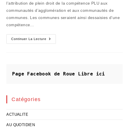
l’attribution de plein droit de la compétence PLU aux
communautés d’agglomération et aux communautés de
communes. Les communes seraient ainsi dessaisies d’une
compétence…
J'ai
Continuer La Lecture
Voté
À
L'AMF
:
Pas
De
Mariage
Sans
Page Facebook de Roue Libre
ici
Consentement
Mutuel
!
Catégories
ACTUALITE
AU QUOTIDIEN