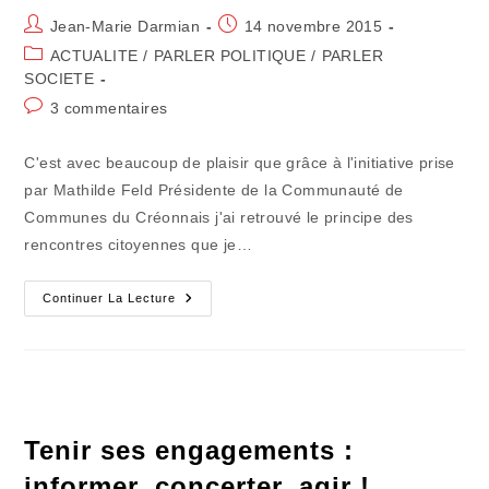
Auteur/autrice
Publication
Jean-Marie Darmian
14 novembre 2015
de
publiée :
Post
ACTUALITE
/
PARLER POLITIQUE
/
PARLER
la
category:
SOCIETE
publication :
Commentaires
3 commentaires
de
la
C'est avec beaucoup de plaisir que grâce à l'initiative prise
publication :
par Mathilde Feld Présidente de la Communauté de
Communes du Créonnais j'ai retrouvé le principe des
rencontres citoyennes que je…
Je
Continuer La Lecture
Souffre
D'une
Addiction
Au
Débat
Public
Direct
Tenir ses engagements :
informer, concerter, agir !