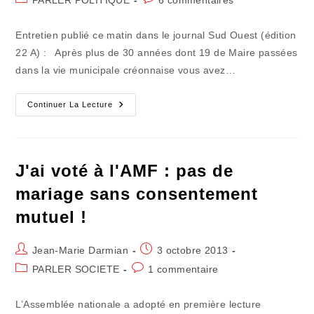
PARLER POLITIQUE
6 commentaires
la
category:
de
publication :
la
Entretien publié ce matin dans le journal Sud Ouest (édition
publication :
22 A) : Après plus de 30 années dont 19 de Maire passées
dans la vie municipale créonnaise vous avez…
"Je
Continuer La Lecture
Quitterai
Le
Parti
Socialiste
S'il
Le
J'ai voté à l'AMF : pas de
Faut
!
mariage sans consentement
"
mutuel !
Auteur/autrice
Publication
Jean-Marie Darmian
3 octobre 2013
de
publiée :
Post
Commentaires
PARLER SOCIETE
1 commentaire
la
category:
de
publication :
la
L’Assemblée nationale a adopté en première lecture
publication :