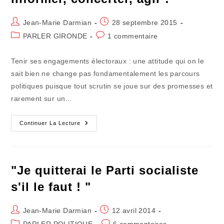
Auteur/autrice
Publication
Jean-Marie Darmian
28 septembre 2015
de
publiée :
Post
Commentaires
PARLER GIRONDE
1 commentaire
la
category:
de
publication :
la
Tenir ses engagements électoraux : une attitude qui on le
publication :
sait bien ne change pas fondamentalement les parcours
politiques puisque tout scrutin se joue sur des promesses et
rarement sur un…
Tenir
Continuer La Lecture
Ses
Engagements
:
Informer,
Concerter,
Agir
"Je quitterai le Parti socialiste
!
s'il le faut ! "
Auteur/autrice
Publication
Jean-Marie Darmian
12 avril 2014
de
publiée :
Post
Commentaires