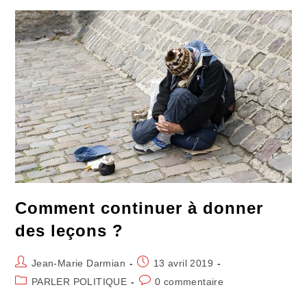
Combat
Victorieux
De
Badinter
Comment continuer à donner
des leçons ?
Auteur/autrice
Publication
Jean-Marie Darmian
13 avril 2019
de
publiée :
Post
Commentaires
PARLER POLITIQUE
0 commentaire
la
category:
de
publication :