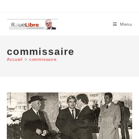
Skip
to
content
Menu
commissaire
Accueil
>
commissaire