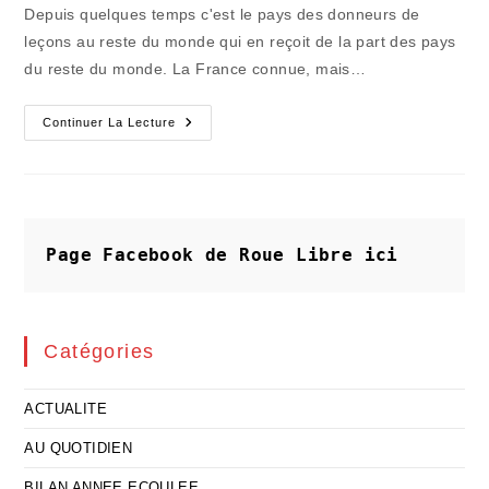
la
Depuis quelques temps c'est le pays des donneurs de
publication :
leçons au reste du monde qui en reçoit de la part des pays
du reste du monde. La France connue, mais…
Comment
Continuer La Lecture
Continuer
À
Donner
Des
Leçons
?
Page Facebook de Roue Libre
ici
Catégories
ACTUALITE
AU QUOTIDIEN
BILAN ANNEE ECOULEE