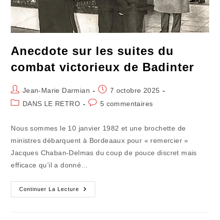
Anecdote sur les suites du
combat victorieux de Badinter
Auteur/autrice
Publication
Jean-Marie Darmian
7 octobre 2025
de
publiée :
Post
Commentaires
DANS LE RETRO
5 commentaires
la
category:
de
publication :
la
Nous sommes le 10 janvier 1982 et une brochette de
publication :
ministres débarquent à Bordeaaux pour « remercier »
Jacques Chaban-Delmas du coup de pouce discret mais
efficace qu’il a donné…
Anecdote
Continuer La Lecture
Sur
Les
Suites
Du