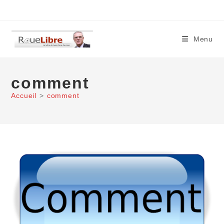
Skip
to
content
Menu
comment
Accueil
>
comment